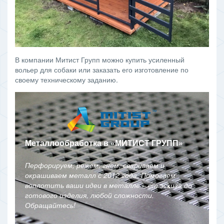
В компании Митист Групп можно купить усиленный
вольер для собаки или заказать его изготовление по
своему техническому заданию.
Металлообработка в
«
МИТИСТ ГРУПП
»
Перфорируем, режем, гнем, свариваем и
окрашиваем металл с 2012 года. Помогаем
воплотить ваши идеи в металле – от эскиза до
готового изделия, любой сложности.
Обращайтесь!