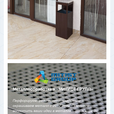
Металлообработка в
«
МИТИСТ ГРУПП
»
Перфорируем, режем, гнем, свариваем и
окрашиваем металл с 2012 года. Помогаем
воплотить ваши идеи в металле – от эскиза до