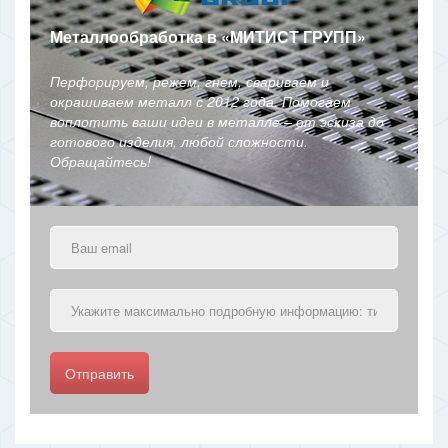
Металлообработка в
«
МИТИСТ ГРУПП
»
Перфорируем, режем, гнем, свариваем и
окрашиваем металл с 2012 года. Помогаем
воплотить ваши идеи в металле – от эскиза до
готового изделия, любой сложности.
Обращайтесь!
Отправить