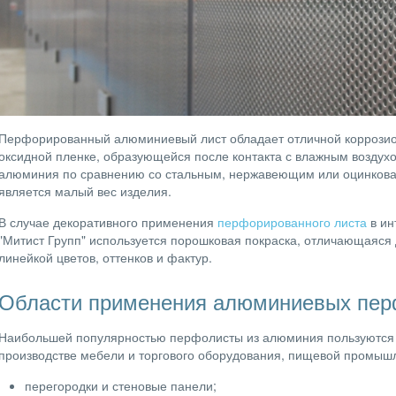
Перфорированный алюминиевый лист обладает отличной коррозио
оксидной пленке, образующейся после контакта с влажным возду
алюминия по сравнению со стальным, нержавеющим или оцинко
является малый вес изделия.
В случае декоративного применения
перфорированного листа
в ин
"Митист Групп" используется порошковая покраска, отличающаяся
линейкой цветов, оттенков и фактур.
Области применения алюминиевых пер
Наибольшей популярностью перфолисты из алюминия пользуются в 
производстве мебели и торгового оборудования, пищевой промышл
перегородки и стеновые панели;