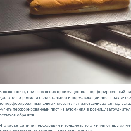
К сожалению, при всех своих преимуществах перфорированный ли
достаточно редко, и если стальной и нержавеющий лист практическ
то перфорированный алюминиевый лист изготавливается под заказ
купить перфорированный лист из алюминия в розницу затруднитель
остатков обрезков.
Что касается типа перфорации и толщины, то отличий от других мет
видом перфорации доступны следующие типы: