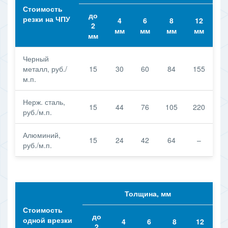
Стоимость
до
резки на ЧПУ
4
6
8
12
2
мм
мм
мм
мм
мм
Черный
металл, руб./
15
30
60
84
155
м.п.
Нерж. сталь,
15
44
76
105
220
руб./м.п.
Алюминий,
15
24
42
64
–
руб./м.п.
Толщина, мм
Стоимость
до
одной врезки
4
6
8
12
2