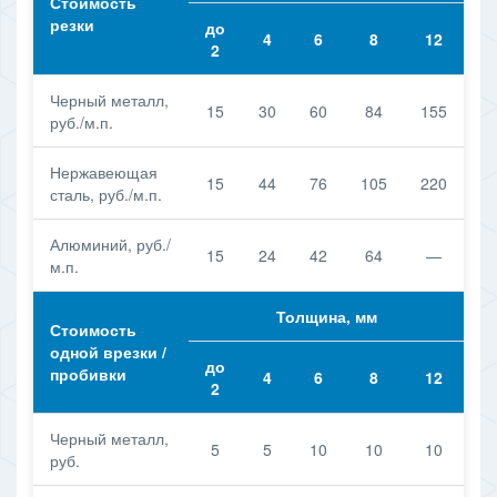
Стоимость
резки
до
4
6
8
12
2
Черный металл,
15
30
60
84
155
руб./м.п.
Нержавеющая
15
44
76
105
220
сталь, руб./м.п.
Алюминий, руб./
15
24
42
64
—
м.п.
Толщина, мм
Стоимость
одной врезки /
до
пробивки
4
6
8
12
2
Черный металл,
5
5
10
10
10
руб.