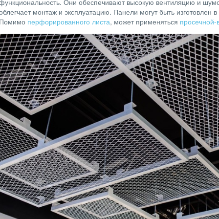
функциональность. Они обеспечивают высокую вентиляцию и шумо
облегчает монтаж и эксплуатацию. Панели могут быть изготовлен 
Помимо
перфорированного листа
, может применяться
просечной-