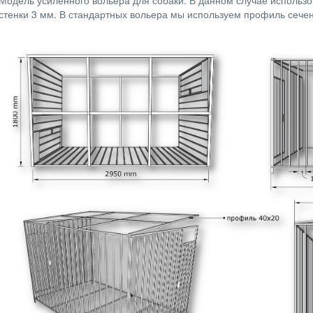
Модель усиленного вольера для собаки. В данном случае использ
стенки 3 мм. В стандартных вольера мы используем профиль сече