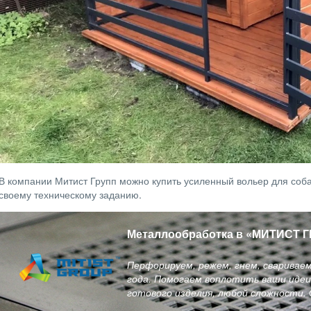
В компании Митист Групп можно купить усиленный вольер для собак
своему техническому заданию.
Металлообработка в
«
МИТИСТ Г
Перфорируем, режем, гнем, сваривае
года. Помогаем воплотить ваши идеи 
готового изделия, любой сложности.