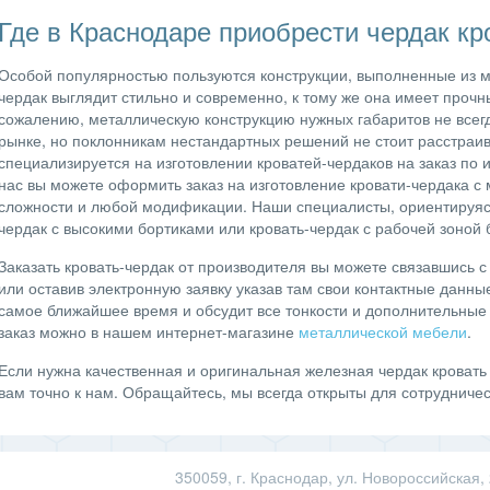
Где в Краснодаре приобрести чердак кр
Особой популярностью пользуются конструкции, выполненные из м
чердак выглядит стильно и современно, к тому же она имеет прочны
сожалению, металлическую конструкцию нужных габаритов не всег
рынке, но поклонникам нестандартных решений не стоит расстраи
специализируется на изготовлении кроватей-чердаков на заказ по 
нас вы можете оформить заказ на изготовление кровати-чердака с
сложности и любой модификации. Наши специалисты, ориентируясь 
чердак с высокими бортиками или кровать-чердак с рабочей зоной 
Заказать кровать-чердак от производителя вы можете связавшись 
или оставив электронную заявку указав там свои контактные данны
самое ближайшее время и обсудит все тонкости и дополнительные 
заказ можно в нашем интернет-магазине
металлической мебели
.
Если нужна качественная и оригинальная железная чердак кровать
вам точно к нам. Обращайтесь, мы всегда открыты для сотрудниче
350059, г. Краснодар, ул. Новороссийская,