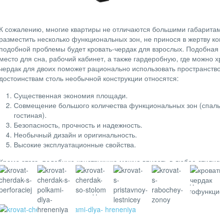
К сожалению, многие квартиры не отличаются большими габаритам
разместить несколько функциональных зон, не принося в жертву 
подобной проблемы будет кровать-чердак для взрослых. Подобная 
место для сна, рабочий кабинет, а также гардеробную, где можно х
чердак для двоих поможет рационально использовать пространств
достоинствам столь необычной конструкции относятся:
Существенная экономия площади.
Совмещение большого количества функциональных зон (спальн
гостиная).
Безопасность, прочность и надежность.
Необычный дизайн и оригинальность.
Высокие эксплуатационные свойства.
Кроме этого, подобную конструкцию можно вписать в любое стили
кровать-чердак в стиле лофт сочетает в себе простоту, удобство 
вычурной отделки, только натуральные материалы. Многоуровневос
сэкономить пространство и сделать комнату уютной и многофункц