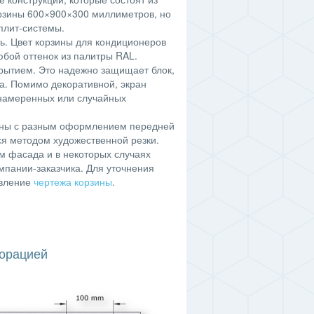
орзины 600×900×300 миллиметров, но
плит-системы.
ь. Цвет корзины для кондиционеров
бой оттенок из палитры RAL.
крытием. Это надежно защищает блок,
а. Помимо декоративной, экран
намеренных или случайных
аны с разным оформлением передней
ся методом художественной резки.
м фасада и в некоторых случаях
мпании-заказчика. Для уточнения
авление
чертежа корзины
.
форацией