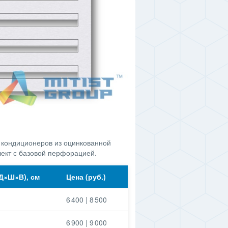
 кондиционеров из оцинкованной
лект с базовой перфорацией.
Д×Ш×В), см
Цена (руб.)
6 400 | 8 500
6 900 | 9 000