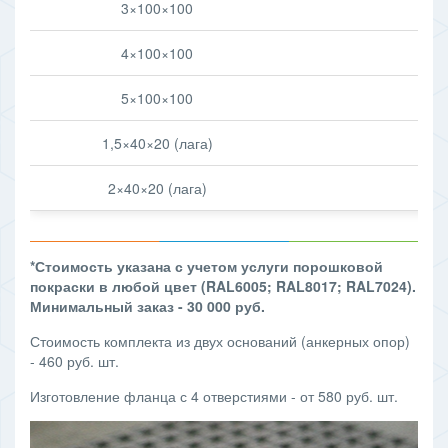
3×100×100
132
4×100×100
171
5×100×100
207
1,5×40×20 (лага)
24
2×40×20 (лага)
28
*Стоимость указана с учетом услуги порошковой
покраски в любой цвет
(RAL6005;
RAL
8017;
RAL
7024)
.
Минимальный заказ - 30 000 руб.
Стоимость комплекта из двух оснований (анкерных опор)
- 460 руб. шт.
Изготовление фланца с 4 отверстиями - от 580 руб. шт.