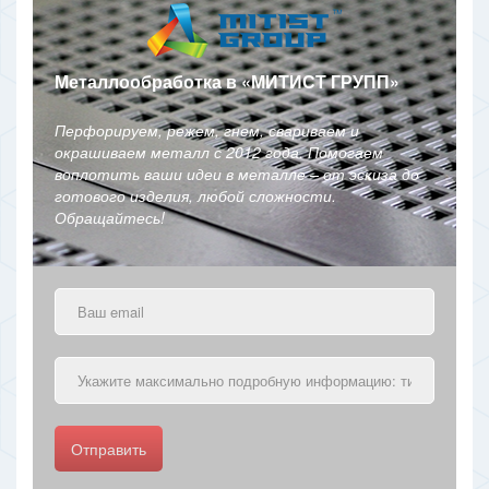
Металлообработка в
«
МИТИСТ ГРУПП
»
Перфорируем, режем, гнем, свариваем и
окрашиваем металл с 2012 года. Помогаем
воплотить ваши идеи в металле – от эскиза до
готового изделия, любой сложности.
Обращайтесь!
Отправить