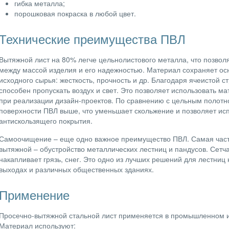
гибка металла;
порошковая покраска в любой цвет.
Технические преимущества ПВЛ
Вытяжной лист на 80% легче цельнолистового металла, что позвол
между массой изделия и его надежностью. Материал сохраняет ос
исходного сырья: жесткость, прочность и др. Благодаря ячеистой с
способен пропускать воздух и свет. Это позволяет использовать ма
при реализации дизайн-проектов. По сравнению с цельным полот
поверхности ПВЛ выше, что уменьшает скольжение и позволяет исп
антискользящего покрытия.
Самоочищение – еще одно важное преимущество ПВЛ. Самая часта
вытяжной – обустройство металлических лестниц и пандусов. Сетча
накапливает грязь, снег. Это одно из лучших решений для лестниц
выходах и различных общественных зданиях.
Применение
Просечно-вытяжной стальной лист применяется в промышленном и
Материал используют: