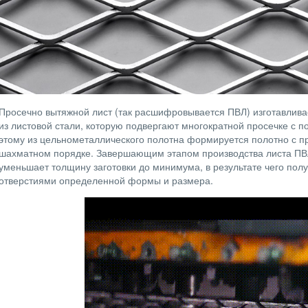
Просечно вытяжной лист (так расшифровывается ПВЛ) изготавлив
из листовой стали, которую подвергают многократной просечке с 
этому из цельнометаллического полотна формируется полотно с п
шахматном порядке. Завершающим этапом производства листа ПВЛ
уменьшает толщину заготовки до минимума, в результате чего полу
отверстиями определенной формы и размера.