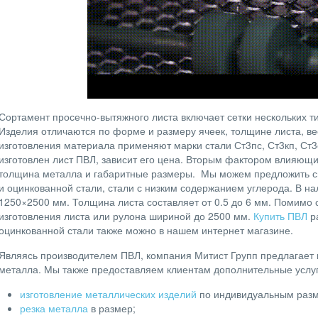
Сортамент просечно-вытяжного листа включает сетки нескольких тип
Изделия отличаются по форме и размеру ячеек, толщине листа, ве
изготовления материала применяют марки стали Ст3пс, Ст3кп, Ст3с
изготовлен лист ПВЛ, зависит его цена. Вторым фактором влияющ
толщина металла и габаритные размеры. Мы можем предложить 
и оцинкованной стали, стали с низким содержанием углерода. В н
1250×2500 мм. Толщина листа составляет от 0.5 до 6 мм. Помимо 
изготовления листа или рулона шириной до 2500 мм.
Купить ПВЛ
р
оцинкованной стали также можно в нашем интернет магазине.
Являясь производителем ПВЛ, компания Митист Групп предлагает 
металла. Мы также предоставляем клиентам дополнительные услуг
изготовление металлических изделий
по индивидуальным разм
резка металла
в размер;