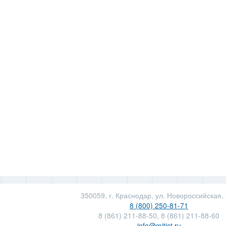
1
0,7
Сита для Петкус
700×1065
Гигант
1
1
Сита для БЦС (с
490×990
"ушками")
1
0,7
Сита на Петкус
292×714
гнутое с "рифами"
1
350059, г. Краснодар, ул. Новороссийская,
8 (800) 250-81-71
8 (861) 211-88-50, 8 (861) 211-88-60
info@mitist.ru