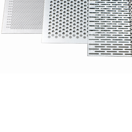
2,0; 2,5
2
3; 4,0; 5,
10,0
Сита для дробилки
388×663
КДУ-2
3
3
4,0; 5,0; 
2,0; 2,5
2
3,0; 4,0; 
10,0
Сита для дробилки
500×1360
ММ-140 (Совокрим)
3
3
4,0; 5,0; 
2,0; 2,5
2