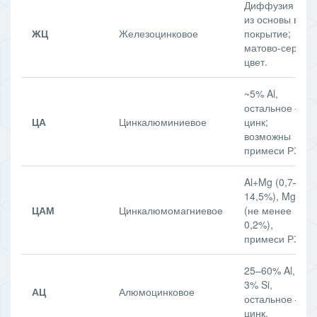
Диффузия Fe
из основы в
ЖЦ
Железоцинковое
покрытие;
матово-серый
цвет.
~5% Al,
остальное —
ЦА
Цинкалюминиевое
цинк;
возможны
примеси РЗМ.
Al+Mg (0,7–
14,5%), Mg
ЦАМ
Цинкалюмомагниевое
(не менее
0,2%),
примеси РЗМ.
25–60% Al, до
3% Si,
АЦ
Алюмоцинковое
остальное —
цинк.