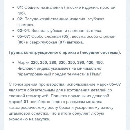
01
: Общего назначения (плоские изделия, простой
гиб).
02
: Посудо-хозяйственные изделия, глубокая
вытяжка.
03–04
: Весьма глубокая и сложная вытяжка.
05–07
: Особо сложная (
05
), весьма особо сложная
(
06
) и сверхглубокая (
07
) вытяжка.
Группа конструкционного проката (несущие системы):
Марки
220, 250, 280, 320, 350, 390, 420, 450
.
Числовой индекс указывает на минимально
гарантированный предел текучести в Н/мм².
С точки зрения производства, использование марок
05–07
является обязательным для изготовления деталей со
сложной геометрией. Попытка подмены их дешевой
маркой
01
неизбежно ведет к разрывам металла,
катастрофическому росту брака и ускоренному износу
штамповой оснастки, что в итоге обнуляет любую
экономию на закупке.