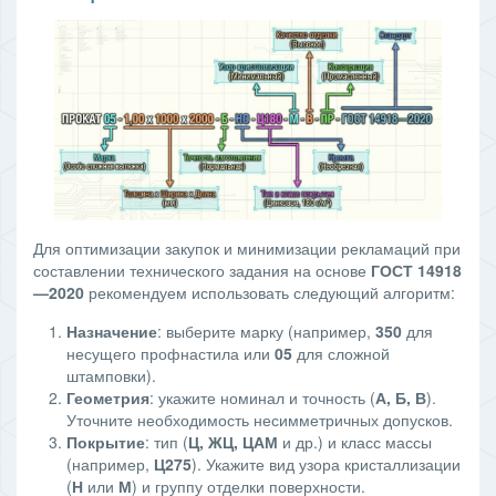
Для оптимизации закупок и минимизации рекламаций при
составлении технического задания на основе
ГОСТ 14918
—2020
рекомендуем использовать следующий алгоритм:
Назначение
: выберите марку (например,
350
для
несущего профнастила или
05
для сложной
штамповки).
Геометрия
: укажите номинал и точность (
А, Б, В
).
Уточните необходимость несимметричных допусков.
Покрытие
: тип (
Ц, ЖЦ, ЦАМ
и др.) и класс массы
(например,
Ц275
). Укажите вид узора кристаллизации
(
Н
или
М
) и группу отделки поверхности.