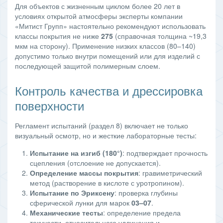
Для объектов с жизненным циклом более 20 лет в
условиях открытой атмосферы эксперты компании
«Митист Групп» настоятельно рекомендуют использовать
классы покрытия не ниже
275
(справочная толщина ~19,3
мкм на сторону). Применение низких классов (80–140)
допустимо только внутри помещений или для изделий с
последующей защитой полимерным слоем.
Контроль качества и дрессировка
поверхности
Регламент испытаний (раздел 8) включает не только
визуальный осмотр, но и жесткие лабораторные тесты:
Испытание на изгиб (180°)
: подтверждает прочность
сцепления (отслоение не допускается).
Определение массы покрытия
: гравиметрический
метод (растворение в кислоте с уротропином).
Испытание по Эриксену
: проверка глубины
сферической лунки для марок
03–07
.
Механические тесты
: определение предела
текучести, относительного удлинения и