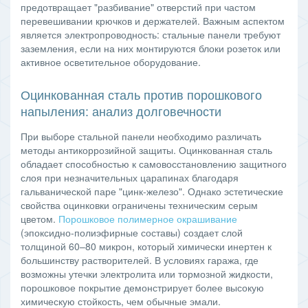
предотвращает "разбивание" отверстий при частом
перевешивании крючков и держателей. Важным аспектом
является электропроводность: стальные панели требуют
заземления, если на них монтируются блоки розеток или
активное осветительное оборудование.
Оцинкованная сталь против порошкового
напыления: анализ долговечности
При выборе стальной панели необходимо различать
методы антикоррозийной защиты. Оцинкованная сталь
обладает способностью к самовосстановлению защитного
слоя при незначительных царапинах благодаря
гальванической паре "цинк-железо". Однако эстетические
свойства оцинковки ограничены техническим серым
цветом.
Порошковое полимерное окрашивание
(эпоксидно-полиэфирные составы) создает слой
толщиной 60–80 микрон, который химически инертен к
большинству растворителей. В условиях гаража, где
возможны утечки электролита или тормозной жидкости,
порошковое покрытие демонстрирует более высокую
химическую стойкость, чем обычные эмали.