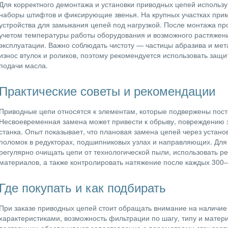
Для корректного демонтажа и установки приводных цепей использ
наборы штифтов и фиксирующие звенья. На крупных участках при
устройства для замыкания цепей под нагрузкой. После монтажа пр
учетом температуры работы оборудования и возможного растяжени
эксплуатации. Важно соблюдать чистоту — частицы абразива и мет
износ втулок и роликов, поэтому рекомендуется использовать защ
подачи масла.
Практические советы и рекомендации
Приводные цепи относятся к элементам, которые подвержены пост
Несвоевременная замена может привести к обрыву, повреждению з
станка. Опыт показывает, что плановая замена цепей через устан
поломок в редукторах, подшипниковых узлах и направляющих. Дл
регулярно очищать цепи от технологической пыли, использовать 
материалов, а также контролировать натяжение после каждых 300–
Где покупать и как подбирать
При заказе приводных цепей стоит обращать внимание на наличие 
характеристиками, возможность фильтрации по шагу, типу и матер