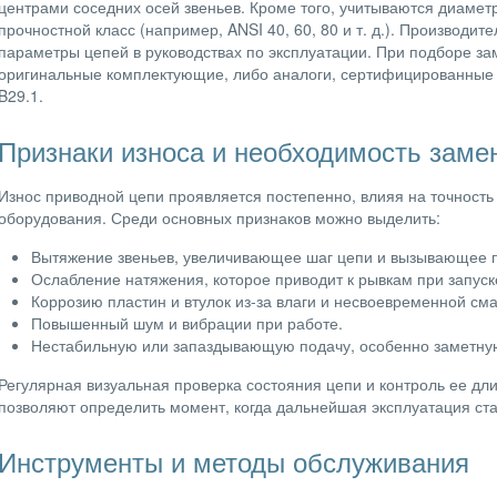
центрами соседних осей звеньев. Кроме того, учитываются диаметр
прочностной класс (например, ANSI 40, 60, 80 и т. д.). Производи
параметры цепей в руководствах по эксплуатации. При подборе за
оригинальные комплектующие, либо аналоги, сертифицированные 
B29.1.
Признаки износа и необходимость заме
Износ приводной цепи проявляется постепенно, влияя на точность
оборудования. Среди основных признаков можно выделить:
Вытяжение звеньев, увеличивающее шаг цепи и вызывающее п
Ослабление натяжения, которое приводит к рывкам при запус
Коррозию пластин и втулок из-за влаги и несвоевременной см
Повышенный шум и вибрации при работе.
Нестабильную или запаздывающую подачу, особенно заметну
Регулярная визуальная проверка состояния цепи и контроль ее д
позволяют определить момент, когда дальнейшая эксплуатация ст
Инструменты и методы обслуживания