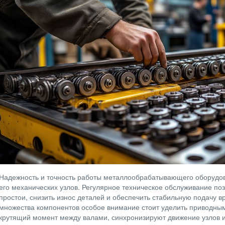
Надежность и точность работы металлообрабатывающего оборудов
его механических узлов. Регулярное техническое обслуживание по
простои, снизить износ деталей и обеспечить стабильную подачу 
множества компонентов особое внимание стоит уделить приводн
крутящий момент между валами, синхронизируют движение узлов 