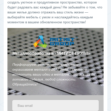
создать уютное и продуктивное пространство, которое
будет радовать вас каждый день! Не забывайте о том, что
ваше жилье должно отражать ваш стиль жизни —
выбирайте мебель с умом и наслаждайтесь каждым
моментом в вашем обновленном пространстве!
Металлообработка в
«
МИТИСТ ГРУПП
»
Перфорируем, режем, гнем, свариваем и
окрашиваем металл с 2012 года. Помогаем
воплотить ваши идеи в металле – от эскиза до
готового изделия, любой сложности.
Обращайтесь!