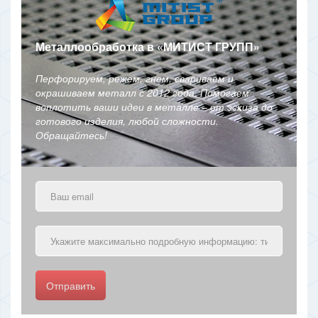
Металлообработка в
«
МИТИСТ ГРУПП
»
Перфорируем, режем, гнем, свариваем и
окрашиваем металл с 2012 года. Помогаем
воплотить ваши идеи в металле – от эскиза до
готового изделия, любой сложности.
Обращайтесь!
Отправить