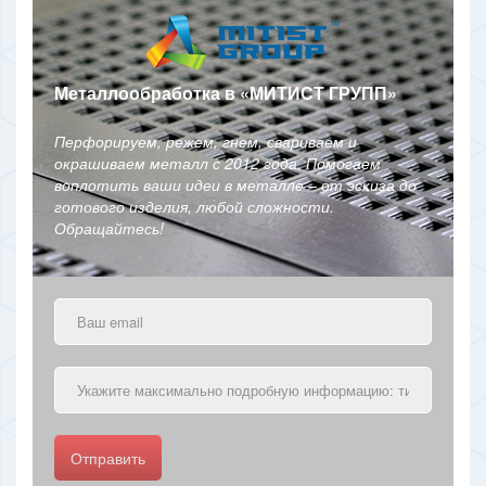
Металлообработка в
«
МИТИСТ ГРУПП
»
Перфорируем, режем, гнем, свариваем и
окрашиваем металл с 2012 года. Помогаем
воплотить ваши идеи в металле – от эскиза до
готового изделия, любой сложности.
Обращайтесь!
Отправить