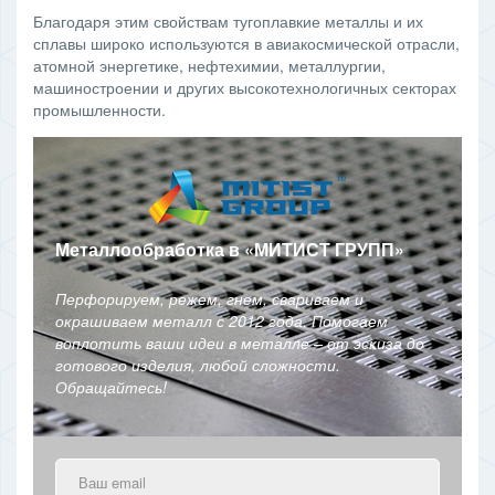
Благодаря этим свойствам тугоплавкие металлы и их
сплавы широко используются в авиакосмической отрасли,
атомной энергетике, нефтехимии, металлургии,
машиностроении и других высокотехнологичных секторах
промышленности.
Металлообработка в
«
МИТИСТ ГРУПП
»
Перфорируем, режем, гнем, свариваем и
окрашиваем металл с 2012 года. Помогаем
воплотить ваши идеи в металле – от эскиза до
готового изделия, любой сложности.
Обращайтесь!