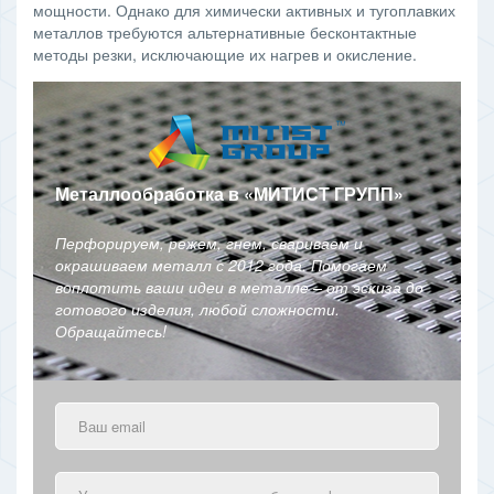
мощности. Однако для химически активных и тугоплавких
металлов требуются альтернативные бесконтактные
методы резки, исключающие их нагрев и окисление.
Металлообработка в
«
МИТИСТ ГРУПП
»
Перфорируем, режем, гнем, свариваем и
окрашиваем металл с 2012 года. Помогаем
воплотить ваши идеи в металле – от эскиза до
готового изделия, любой сложности.
Обращайтесь!