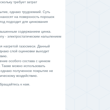
кольку требует затрат
тие, однако трудоемкий. Суть
м наносят на поверхность порошок
тод подходит для цинкования
овышенным содержанием цинка.
ипу - электростатическим напылением
я нагретой газосмеси. Данный
однако слой оцинковки выходит
твию.
ение особого состава с цинком
. Также можно использовать
, однако полученное покрытие не
зическому воздействию.
бращайтесь к нам.