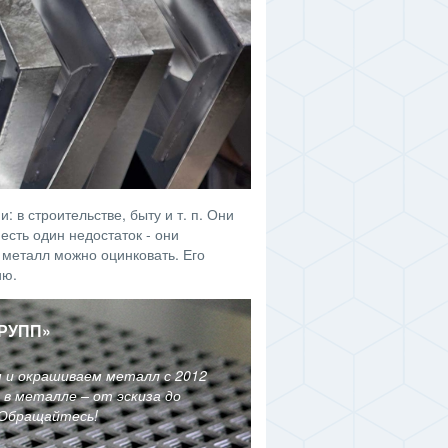
 в строительстве, быту и т. п. Они
есть один недостаток - они
 металл можно оцинковать. Его
ию.
РУПП
»
м и окрашиваем металл с 2012
в металле – от эскиза до
 Обращайтесь!