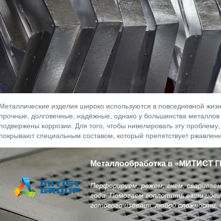
Металлические изделия широко используются в повседневной жизни:
прочные, долговечные, надёжные, однако у большинства металлов 
подвержены коррозии. Для того, чтобы нивелировать эту проблему,
покрывают специальным составом, который препятствует ржавлен
Металлообработка в
«
МИТИСТ Г
Перфорируем, режем, гнем, сваривае
года. Помогаем воплотить ваши идеи 
готового изделия, любой сложности.