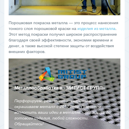
Порошковая покраска металла — это процесс нанесения
тонкого слоя порошковой краски на
изделия из металла
.
Этот метод покраски получил широкое распространение
благодаря своей эффективности, экономии времени и
денег, а также высокой степени защиты от воздействия
внешних факторов.
Металлообработка в
«
МИТИСТ ГРУПП
»
Перфорируем, режем, гнем, свариваем и
окрашиваем металл с 2012 года. Помогаем
воплотить ваши идеи в металле – от эскиза до
готового изделия, любой сложности.
Обращайтесь!