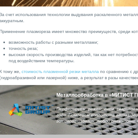
За счет использования технологии выдувания раскаленного металл
аккуратным.
Применение плазмореза имеет множество преимуществ, среди кот
возможность работы с разными металлами;
точность реза;
высокая скорость производства изделий, так как нет потребно
под воздействием температуры.
К тому же,
стоимость плазменной резки металла
по сравнению с д
(гидроабразивной или лазерной) ниже, а результат в разы качеств
Металлообработка в
«
МИТИСТ Г
Перфорируем, режем, гнем, сваривае
года. Помогаем воплотить ваши идеи 
готового изделия, любой сложности.