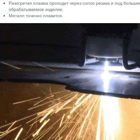
Разогретая плазма проходит через сопло резака и под больш
обрабатываемое изделие.
Металл точечно плавится.