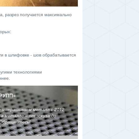
а, разрез получается максимально
орых:
сти в шлифовке - шов обрабатывается
ругими технологиями
еннее.
РУПП
»
м и окрашиваем металл с 2012
в металле – от эскиза до
 Обращайтесь!