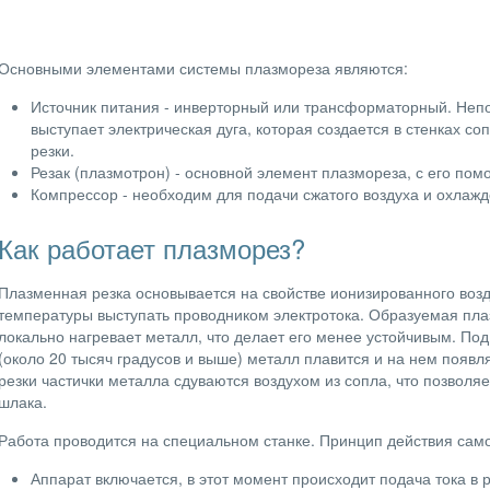
Основными элементами системы плазмореза являются:
Источник питания - инверторный или трансформаторный. Неп
выступает электрическая дуга, которая создается в стенках со
резки.
Резак (плазмотрон) - основной элемент плазмореза, с его по
Компрессор - необходим для подачи сжатого воздуха и охлажд
Как работает плазморез?
Плазменная резка основывается на свойстве ионизированного возд
температуры выступать проводником электротока. Образуемая плаз
локально нагревает металл, что делает его менее устойчивым. По
(около 20 тысяч градусов и выше) металл плавится и на нем появл
резки частички металла сдуваются воздухом из сопла, что позволя
шлака.
Работа проводится на специальном станке. Принцип действия сам
Аппарат включается, в этот момент происходит подача тока в ре