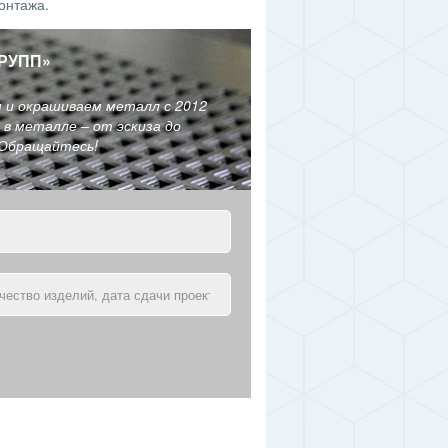
онтажа.
РУПП
»
м и окрашиваем металл с 2012
в металле – от эскиза до
 Обращайтесь!