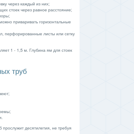
вку через каждый из них;
щих стоек через равное расстояние;
поры;
 можно приваривать горизонтальные
л, перфорированные листы или сетку
яет 1 - 1,5 м. Глубина ям для стоек
ых труб
веют;
оемы;
и.
 прослужит десятилетия, не требуя