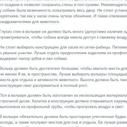
от осадков и позволит сохранить стены и пол сухими. Рекомендует
у собаки была возможность осматривать весь двор. Не стоит устан
курятника, так как у хаски очень чуткое обоняние. И такие отвлека
раздражителями для животного.
Глухих стен в вольере не должно быть много (допустимо наличие 
проветриваться, чтобы собака всегда имела доступ к свежему возду
Не стоит выбирать конструкцию для хаски из сетки-рабицы. Питоме
о рваные участки. Лучше отдать предпочтение изделиям из профил
выдержат напор зубов и лап собаки.
Вольер должен быть достаточно большим, чтобы хватало места для
не менее 8 кв. м пространства. Лучше выбирать вольеры площадью о
места для отдыха и активности животного. Высота должна быть тако
конструкции смог распрямиться в полный рост.
Пол в вольере должен быть изготовлен из нескользящих материало
строганой доске. Калитка в конструкции должна открываться наружу
выполнена из профильной трубы, чтобы пропускать воздух и свет.
В вольере обязательно должна быть просторная утепленная будка.
холода, а также послужит местом для сна и отдыха. Ее лучше размес