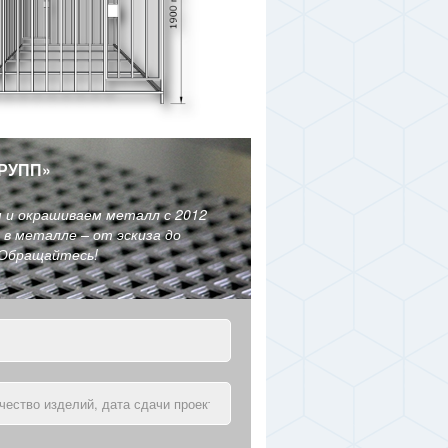
РУПП
»
м и окрашиваем металл с 2012
в металле – от эскиза до
 Обращайтесь!