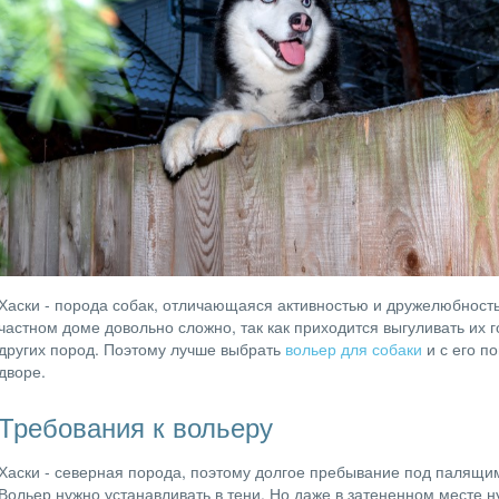
Хаски - порода собак, отличающаяся активностью и дружелюбность
частном доме довольно сложно, так как приходится выгуливать их 
других пород. Поэтому лучше выбрать
вольер для собаки
и с его п
дворе.
Требования к вольеру
Хаски - северная порода, поэтому долгое пребывание под палящи
Вольер нужно устанавливать в тени. Но даже в затененном месте 