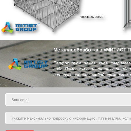
Металлообработка в
«
МИТИСТ Г
Перфорируем, режем, гнем, сваривае
года. Помогаем воплотить ваши идеи 
готового изделия, любой сложности.