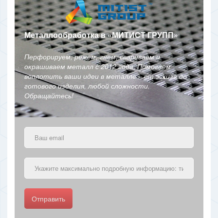
Металлообработка в
«
МИТИСТ ГРУПП
»
Перфорируем, режем, гнем, свариваем и
окрашиваем металл с 2012 года. Помогаем
воплотить ваши идеи в металле – от эскиза до
готового изделия, любой сложности.
Обращайтесь!
Отправить