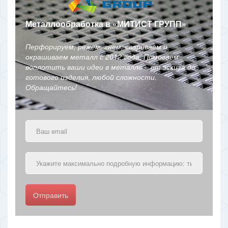
Металлообработка в
«
МИТИСТ ГРУПП
»
Перфорируем, режем, гнем, свариваем и
окрашиваем металл с 2012 года. Помогаем
воплотить ваши идеи в металле – от эскиза до
готового изделия, любой сложности.
Обращайтесь!
Отправить