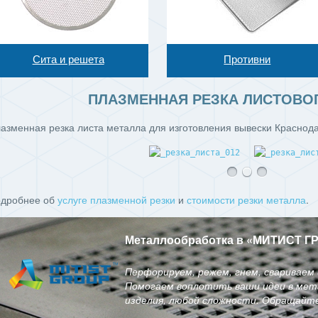
Сита и решета
Противни
ПЛАЗМЕННАЯ РЕЗКА ЛИСТОВО
азменная резка листа металла для изготовления вывески Краснодар
дробнее об
услуге плазменной резки
и
стоимости резки металла
.
Металлообработка в
«
МИТИСТ Г
Перфорируем, режем, гнем, свариваем 
Помогаем воплотить ваши идеи в мета
изделия, любой сложности. Обращайте