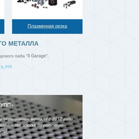
Плазменная резка
ГО МЕТАЛЛА
ского паба "Il Garage"
.
РУПП
»
и окрашиваем металл с 2012 года.
лле – от эскиза до готового
сь!